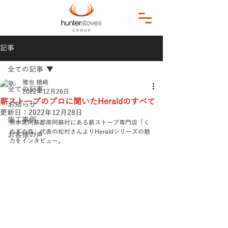
記事
全ての記事
雅也 楢崎
全ての記事
2022年12月26日
薪ストーブのプロに聞いたHeraldのすべて
お知らせ
更新日：
2022年12月28日
施工事例
熊本県阿蘇郡南阿蘇村にある薪ストーブ専門店「く
ぬぎの森」代表の松村さんよりHeraldシリーズの魅
お客様の声
力をインタビュー。