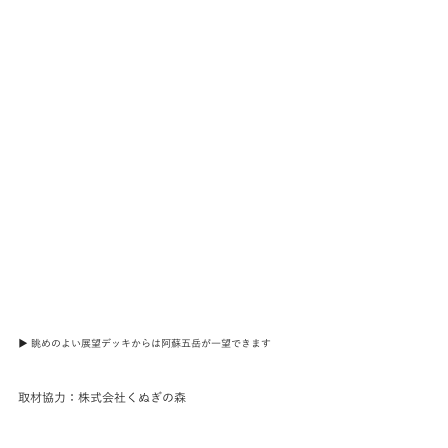
▶ 眺めのよい展望デッキからは阿蘇五岳が一望できます
取材協力：株式会社くぬぎの森
　　　　　代表　松村 
孝明さん
住　　所：熊本県阿蘇郡南阿蘇村河陰4036-5