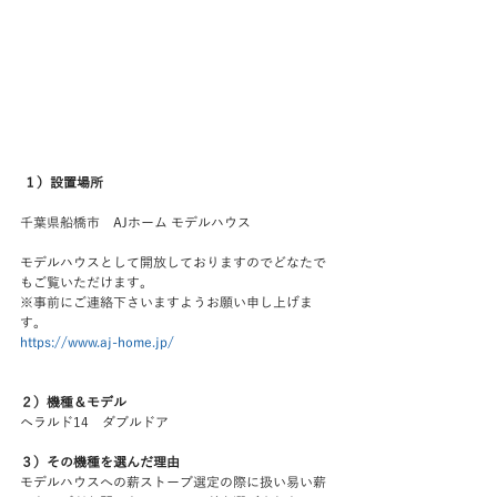
１）設置場所
千葉県船橋市　AJホーム モデルハウス
モデルハウスとして開放しておりますのでどなたで
もご覧いただけます。
※事前にご連絡下さいますようお願い申し上げま
す。
https://www.aj-home.jp/
２）機種＆モデル
ヘラルド14　ダブルドア　
３）その機種を選んだ理由
モデルハウスへの薪ストーブ選定の際に扱い易い薪